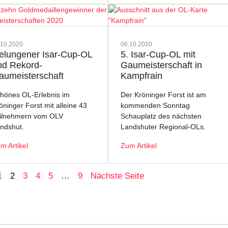
.10.2020
06.10.2020
elungener Isar-Cup-OL
5. Isar-Cup-OL mit
nd Rekord-
Gaumeisterschaft in
aumeisterschaft
Kampfrain
hönes OL-Erlebnis im
Der Kröninger Forst ist am
öninger Forst mit alleine 43
kommenden Sonntag
ilnehmern vom OLV
Schauplatz des nächsten
ndshut.
Landshuter Regional-OLs.
m Artikel
Zum Artikel
1
2
3
4
5
…
9
Nächste Seite