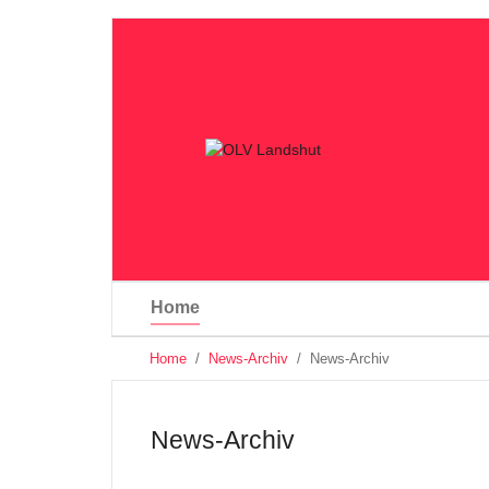
Home
You
Home
News-Archiv
News-Archiv
are
Skip
here:
to
main
News-Archiv
content