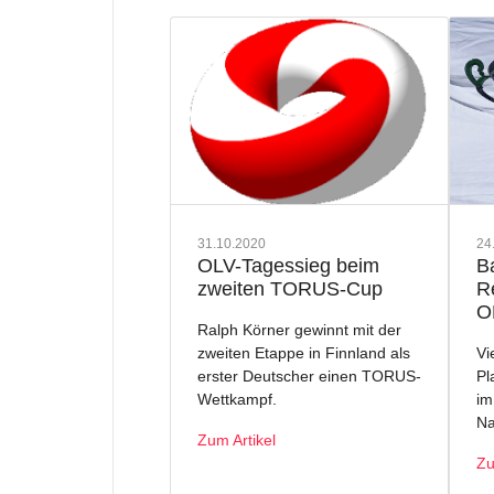
31.10.2020
24
OLV-Tagessieg beim
B
zweiten TORUS-Cup
R
O
Ralph Körner gewinnt mit der
zweiten Etappe in Finnland als
Vi
erster Deutscher einen TORUS-
Pl
Wettkampf.
im
Na
Zum Artikel
Zu