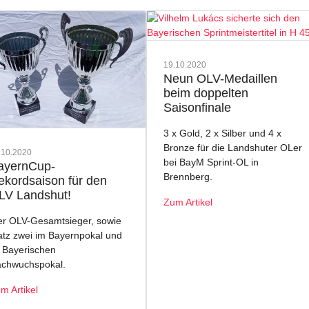
19.10.2020
Neun OLV-Medaillen
beim doppelten
Saisonfinale
3 x Gold, 2 x Silber und 4 x
Bronze für die Landshuter OLer
.10.2020
bei BayM Sprint-OL in
ayernCup-
Brennberg.
ekordsaison für den
LV Landshut!
Zum Artikel
er OLV-Gesamtsieger, sowie
atz zwei im Bayernpokal und
 Bayerischen
chwuchspokal.
m Artikel