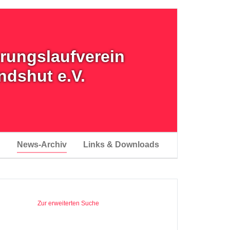
erungslaufverein
ndshut e.V.
n
News-Archiv
Links & Downloads
Zur erweiterten Suche