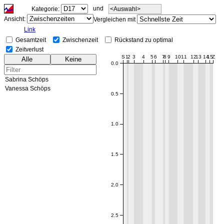
und
Kategorie:
<Auswahl>
Ansicht:
Vergleichen mit
Link
Gesamtzeit
Zwischenzeit
Rückstand zu optimal
Zeitverlust
00:00
S
1
2
3
4
5
6
7
8
9
10
11
12
13
14
15
Z
Alle
Keine
0.0
Sabrina Schöps
Vanessa Schöps
0.5
1.0
1.5
2.0
2.5