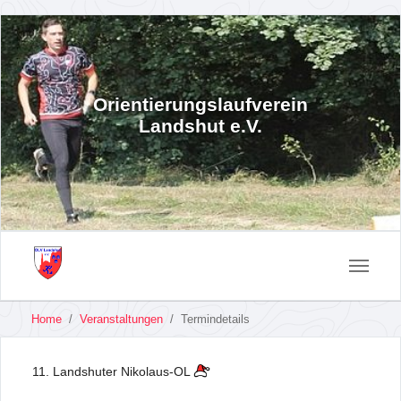
Orientierungslaufverein
Landshut e.V.
You
Skip
Home
Veranstaltungen
Termindetails
are
to
here:
main
11. Landshuter Nikolaus-OL
content