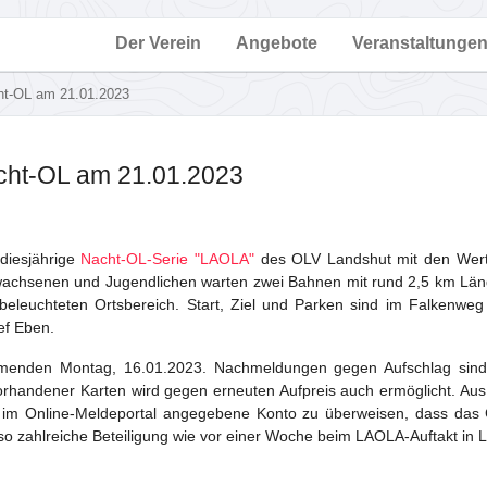
Der Verein
Angebote
Veranstaltunge
ht-OL am 21.01.2023
cht-OL am 21.01.2023
diesjährige
Nacht-OL-Serie "LAOLA"
des OLV Landshut mit den Wer
rwachsenen und Jugendlichen warten zwei Bahnen mit rund 2,5 km Läng
leuchteten Ortsbereich. Start, Ziel und Parken sind im Falkenweg i
ef Eben.
enden Montag, 16.01.2023. Nachmeldungen gegen Aufschlag sind o
orhandener Karten wird gegen erneuten Aufpreis auch ermöglicht. Au
das im Online-Meldeportal angegebene Konto zu überweisen, dass da
 so zahlreiche Beteiligung wie vor einer Woche beim LAOLA-Auftakt in 