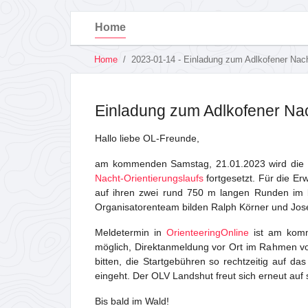
Home
You
Home
2023-01-14 - Einladung zum Adlkofener Nac
are
Skip
here:
to
main
Einladung zum Adlkofener Na
content
Hallo liebe OL-Freunde,
am kommenden Samstag, 21.01.2023 wird die 
Nacht-Orientierungslaufs
fortgesetzt. Für die E
auf ihren zwei rund 750 m langen Runden im be
Organisatorenteam bilden Ralph Körner und Jos
Meldetermin in
OrienteeringOnline
ist am komm
möglich, Direktanmeldung vor Ort im Rahmen v
bitten, die Startgebühren so rechtzeitig auf 
eingeht. Der OLV Landshut freut sich erneut auf
Bis bald im Wald!