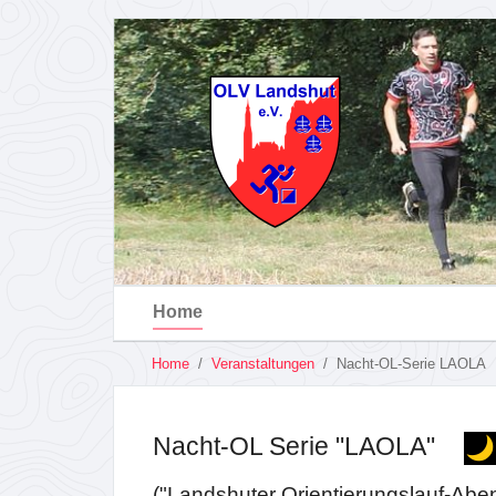
Home
You
Home
Veranstaltungen
Nacht-OL-Serie LAOLA
are
Skip
here:
to
main
Nacht-OL Serie "LAOLA"
content
("Landshuter Orientierungslauf-Abe