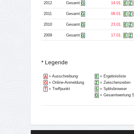
2012
Gesamt
14.01.
2011
Gesamt
08.01.
2010
Gesamt
23.01.
2009
Gesamt
17.01.
* Legende
= Ausschreibung
= Ergebnisliste
= Online-Anmeldung
= Zwischenzeiten
= Treffpunkt
= Splitsbrowser
= Gesamtwertung S