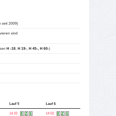
 seit 2009)
vieren sind
ssen
H -18
,
H 19-
,
H 45-, H 60-
)
Lauf 5
Lauf 6
14.02.
14.02.