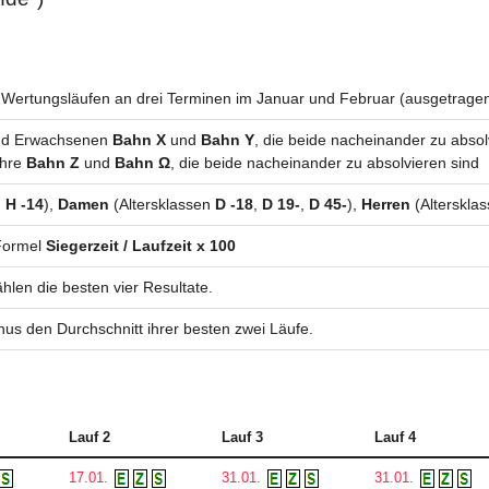
 Wertungsläufen an drei Terminen im Januar und Februar (ausgetragen
und Erwachsenen
Bahn X
und
Bahn Y
, die beide nacheinander zu absol
ahre
Bahn Z
und
Bahn Ω
, die beide nacheinander zu absolvieren sind
,
H -14
),
Damen
(Altersklassen
D -18
,
D 19-
,
D 45-
),
Herren
(Alterskla
Formel
Siegerzeit / Laufzeit x 100
len die besten vier Resultate.
nus den Durchschnitt ihrer besten zwei Läufe.
Lauf 2
Lauf 3
Lauf 4
17.01.
31.01.
31.01.