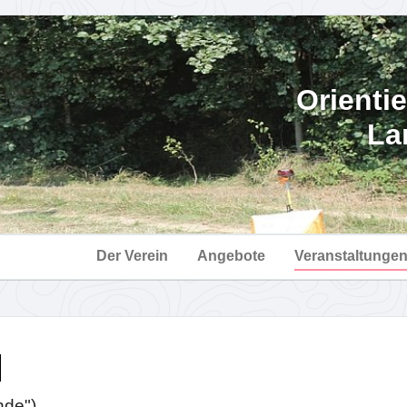
Orienti
La
Der Verein
Angebote
Veranstaltunge
nde")