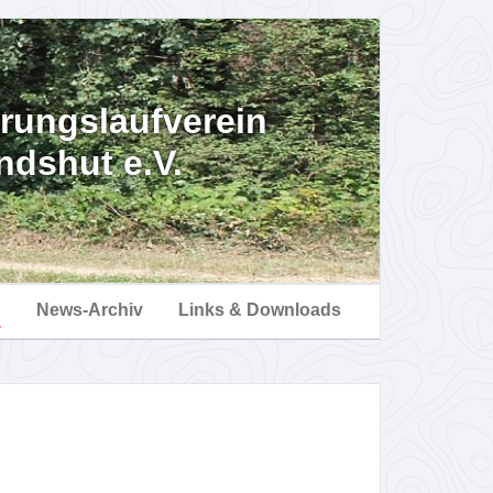
erungslaufverein
ndshut e.V.
n
News-Archiv
Links & Downloads