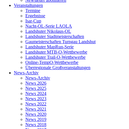
Newsletter abonnieren
Veranstaltungen
Termine
Ergebnisse
Isar-Cup
Nacht-OL-Serie LAOLA
Landshuter Nikolaus-OL
Landshuter Stadtmeisterschaften
Gaumeisterschaften Turngau Landshut
Landshuter MapRun-Serie
Landshuter MTB-O-Wettbewerbe
Landshuter Trail-O-Wettbewerbe
Online-TempO-Wettbewerbe
Überregionale Großveranstaltungen
News-Archiv
News-Archiv
News 2026
News 2025
News 2024
News 2023
News 2022
News 2021
News 2020
News 2019
News 2018