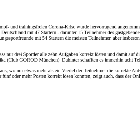
mpf- und trainingsfreien Corona-Krise wurde hervorragend angenomme
 Deutschland mit 47 Startern - darunter 15 Teilnehmer des gastgebende
ierungssportfreunde mit 54 Startern die meisten Teilnehmer, aber insbe
s nur drei Sportler alle zehn Aufgaben korrekt lösten und damit auf d
a (Club GOROD München). Dahinter schafften es immerhin acht Tei
eraus, wo nur etwas mehr als ein Viertel der Teilnehmer die korrekte An
fünf oder mehr Posten korrekt lösen konnten, zeigt auch, dass der Onl