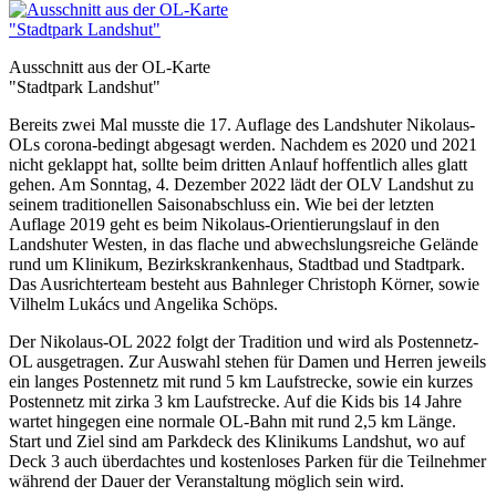
Ausschnitt aus der OL-Karte
"Stadtpark Landshut"
Bereits zwei Mal musste die 17. Auflage des Landshuter Nikolaus-
OLs corona-bedingt abgesagt werden. Nachdem es 2020 und 2021
nicht geklappt hat, sollte beim dritten Anlauf hoffentlich alles glatt
gehen. Am Sonntag, 4. Dezember 2022 lädt der OLV Landshut zu
seinem traditionellen Saisonabschluss ein. Wie bei der letzten
Auflage 2019 geht es beim Nikolaus-Orientierungslauf in den
Landshuter Westen, in das flache und abwechslungsreiche Gelände
rund um Klinikum, Bezirkskrankenhaus, Stadtbad und Stadtpark.
Das Ausrichterteam besteht aus Bahnleger Christoph Körner, sowie
Vilhelm Lukács und Angelika Schöps.
Der Nikolaus-OL 2022 folgt der Tradition und wird als Postennetz-
OL ausgetragen. Zur Auswahl stehen für Damen und Herren jeweils
ein langes Postennetz mit rund 5 km Laufstrecke, sowie ein kurzes
Postennetz mit zirka 3 km Laufstrecke. Auf die Kids bis 14 Jahre
wartet hingegen eine normale OL-Bahn mit rund 2,5 km Länge.
Start und Ziel sind am Parkdeck des Klinikums Landshut, wo auf
Deck 3 auch überdachtes und kostenloses Parken für die Teilnehmer
während der Dauer der Veranstaltung möglich sein wird.