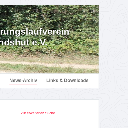
erungslaufverein
ndshut e.V.
n
News-Archiv
Links & Downloads
Zur erweiterten Suche