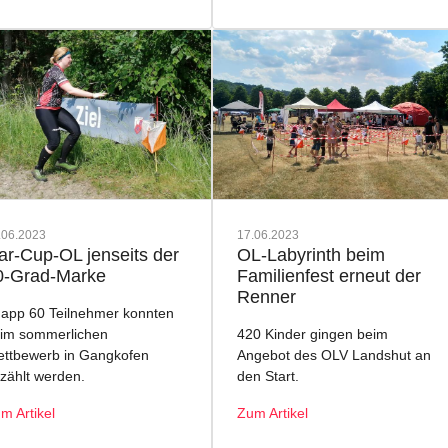
.06.2023
17.06.2023
sar-Cup-OL jenseits der
OL-Labyrinth beim
0-Grad-Marke
Familienfest erneut der
Renner
app 60 Teilnehmer konnten
im sommerlichen
420 Kinder gingen beim
ttbewerb in Gangkofen
Angebot des OLV Landshut an
zählt werden.
den Start.
m Artikel
Zum Artikel