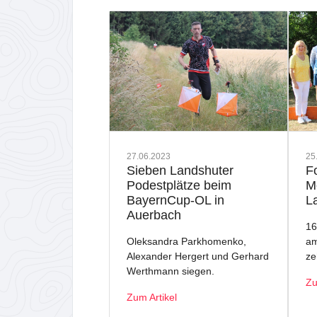
27.06.2023
25
Sieben Landshuter
F
Podestplätze beim
M
BayernCup-OL in
L
Auerbach
16
Oleksandra Parkhomenko,
am
Alexander Hergert und Gerhard
ze
Werthmann siegen.
Zu
Zum Artikel