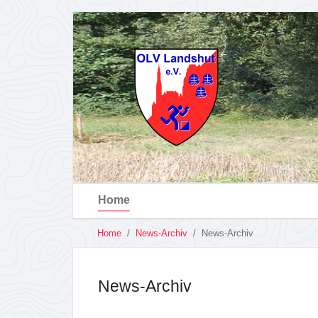
Home
You
Home
News-Archiv
News-Archiv
are
Skip
here:
to
main
News-Archiv
content