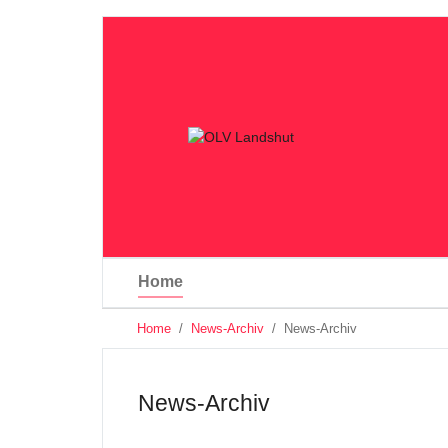
Home
You
Home
News-Archiv
News-Archiv
are
Skip
here:
to
main
News-Archiv
content