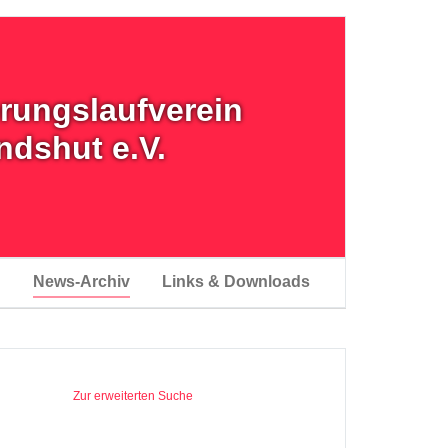
erungslaufverein
ndshut e.V.
n
News-Archiv
Links & Downloads
Zur erweiterten Suche