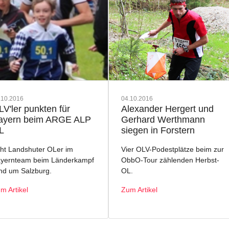
.10.2016
04.10.2016
LV'ler punkten für
Alexander Hergert und
ayern beim ARGE ALP
Gerhard Werthmann
L
siegen in Forstern
ht Landshuter OLer im
Vier OLV-Podestplätze beim zur
yernteam beim Länderkampf
ObbO-Tour zählenden Herbst-
nd um Salzburg.
OL.
m Artikel
Zum Artikel