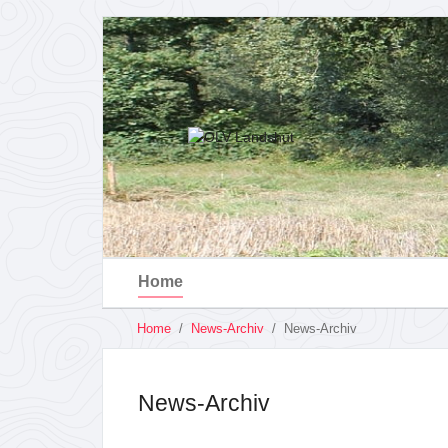
Home
You
Home
News-Archiv
News-Archiv
are
Skip
here:
to
main
News-Archiv
content