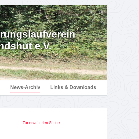
erungslaufverein
ndshut e.V.
n
News-Archiv
Links & Downloads
Zur erweiterten Suche