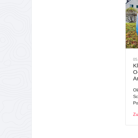
05
Kl
O
A
Ol
Sc
Po
Zu