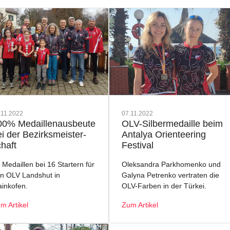
.11.2022
07.11.2022
00% Medaillenausbeute
OLV-Silbermedaille beim
i der Bezirksmeister­
Antalya Orienteering
haft
Festival
 Medaillen bei 16 Startern für
Oleksandra Parkhomenko und
n OLV Landshut in
Galyna Petrenko vertraten die
inkofen.
OLV-Farben in der Türkei.
m Artikel
Zum Artikel