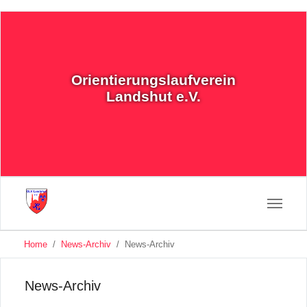
Orientierungslaufverein
Landshut e.V.
You
Home
News-Archiv
News-Archiv
are
Skip
here:
to
main
News-Archiv
content